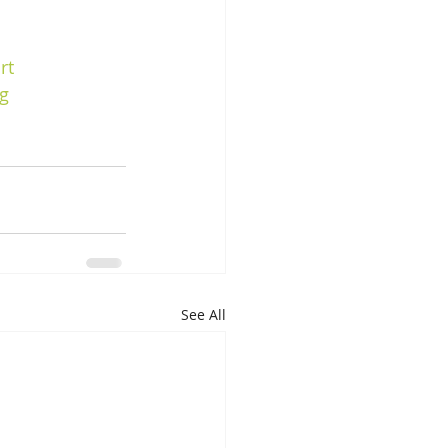
rt
g
See All