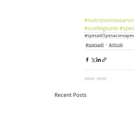
#nutrizionistasaro
#sceltegiuste
#spe
#spesadí
Spesaconsapev
#spesadí
Articoli
Recent Posts