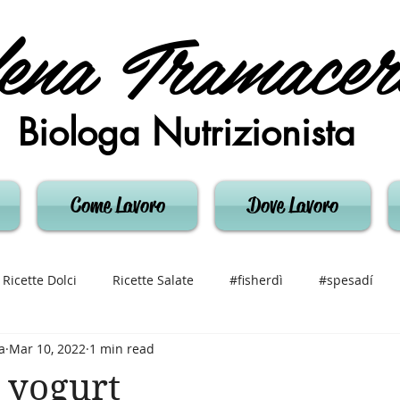
ena Tramacer
Biologa Nutrizionista
Come Lavoro
Dove Lavoro
Ricette Dolci
Ricette Salate
#fisherdì
#spesadí
a
Mar 10, 2022
1 min read
 yogurt