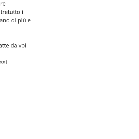
re 
retutto i 
ano di più e 
atte da voi 
ssi