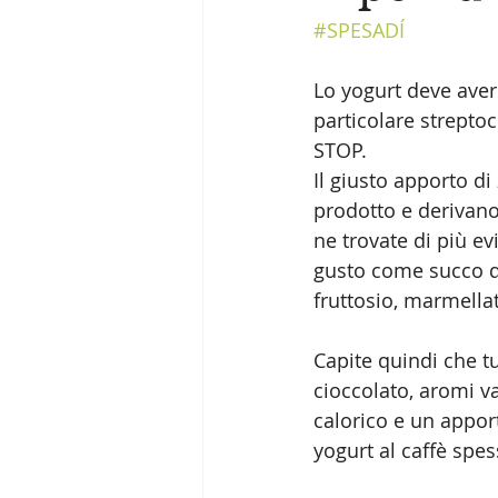
#SPESADÍ
Lo yogurt deve avere 
particolare strepto
STOP.
Il giusto apporto di
prodotto e derivano
ne trovate di più e
gusto come succo d'
fruttosio, marmellat
Capite quindi che tu
cioccolato, aromi va
calorico e un appor
yogurt al caffè spes