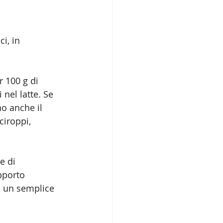
i, in 
r 100 g di 
nel latte. Se 
o anche il 
ciroppi, 
e di 
pporto 
n un semplice 