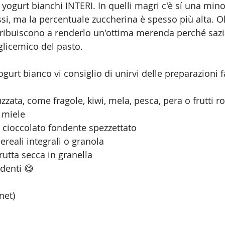
e yogurt bianchi INTERI. In quelli magri c'è sí una mino
i, ma la percentuale zuccherina è spesso più alta. Olt
ntribuiscono a renderlo un'ottima merenda perché sazi
glicemico del pasto. 
ogurt bianco vi consiglio di unirvi delle preparazioni f
uzzata, come fragole, kiwi, mela, pesca, pera o frutti ro
 miele
 cioccolato fondente spezzettato
ereali integrali o granola
rutta secca in granella
denti 😋
net) 