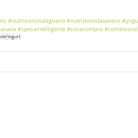
nno
#nutrizionistalegnano
#nutrizionistaseveso
#yogu
sasana
#spesaintelligente
#cosacompro
#comeloscel
ole
Yogurt