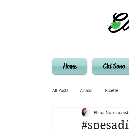
El
Home
Chi Sono
All Posts
Articoli
Ricette
Elena Nutrizionist
#spesadí