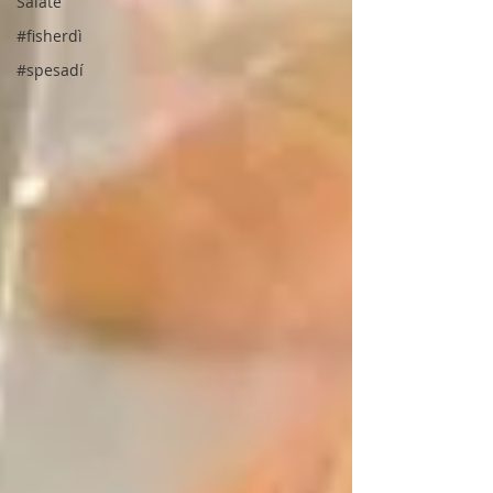
Salate
#fisherdì
#spesadí