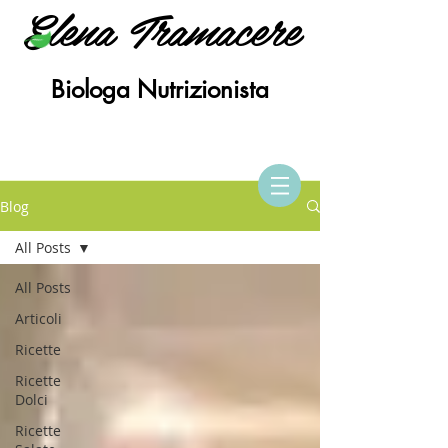
Elena Tramacere
Biologa Nutrizionista
Blog
All Posts
All Posts
Articoli
Ricette
Ricette
Dolci
Ricette