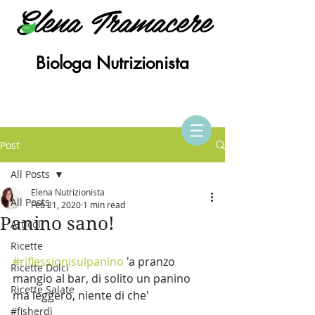
Elena Tramacere
Biologa Nutrizionista
Post
All Posts
Elena Nutrizionista
All Posts
Feb 21, 2020
1 min read
Panino sano!
Articoli
Ricette
#riflessionisulpanino
 'a pranzo 
Ricette Dolci
mangio al bar, di solito un panino 
Ricette Salate
ma leggero, niente di che'
#fisherdì