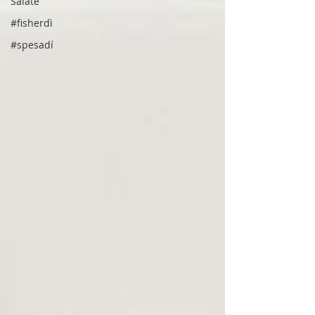
Salate
#fisherdì
#spesadí