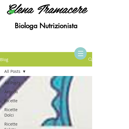
Elena Tramacere
Biologa Nutrizionista
Blog
All Posts
All Posts
Articoli
Ricette
Ricette
Dolci
Ricette