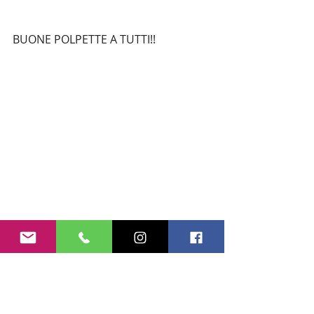
BUONE POLPETTE A TUTTI!!
#polpette
#secondipiatti
#carne
#ricettedicarne