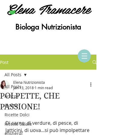
Elena Tramacere
Biologa Nutrizionista
Post
All Posts
Elena Nutrizionista
All Posts
Jan 13, 2018
1 min read
POLPETTE, CHE
Articoli
PASSIONE!
Ricette
Ricette Dolci
Di carne, di verdure, di pesce, di 
Ricette Salate
latticini, di uova...si può impolpettare 
#fisherdì