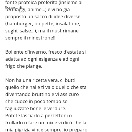
fonte proteica preferita (insieme ai 
#spesadí
formaggi, ahimè...) e vi ho già 
proposto un sacco di idee diverse 
(hamburger, polpette, insalatone, 
sughi, salse...), ma il must rimane 
sempre il minestrone!!
Bollente d'inverno, fresco d'estate si 
adatta ad ogni esigenza e ad ogni 
frigo che piange.
Non ha una ricetta vera, ci butti 
quello che hai e ti va o quello che sta 
diventando bruttino e vi assicuro 
che cuoce in poco tempo se 
tagliuzzate bene le verdure.
Potete lasciarlo a pezzettoni o 
frullarlo o fare un mix e vi dirò che la 
mia pigrizia vince sempre: io preparo 