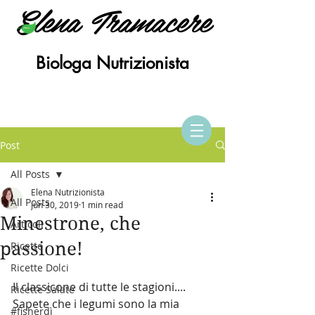
Elena Tramacere
Biologa Nutrizionista
Post
All Posts
Elena Nutrizionista
All Posts
Jun 30, 2019
1 min read
Minestrone, che
Articoli
passione!
Ricette
Ricette Dolci
Il classicone di tutte le stagioni....
Ricette Salate
Sapete che i legumi sono la mia 
#fisherdì