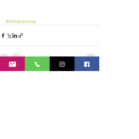
#minestrone
Recent Posts
See All