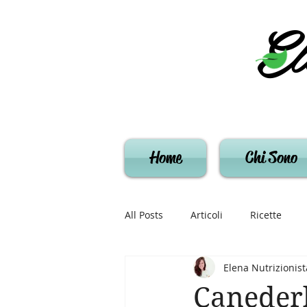
El
Home
Chi Sono
All Posts
Articoli
Ricette
Elena Nutrizionist
Canederli