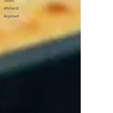
Salate
#fisherdì
#spesadí