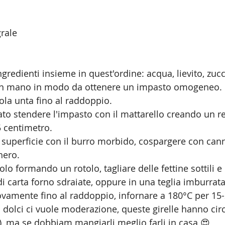
rale
ingredienti insieme in quest'ordine: acqua, lievito, zucc
an mano in modo da ottenere un impasto omogeneo. L
ola unta fino al raddoppio.
ato stendere l'impasto con il mattarello creando un r
5 centimetro.
a superficie con il burro morbido, cospargere con cann
hero.
golo formando un rotolo, tagliare delle fettine sottili e
 di carta forno sdraiate, oppure in una teglia imburrata
uovamente fino al raddoppio, infornare a 180°C per 15-
 dolci ci vuole moderazione, queste girelle hanno circ
a), ma se dobbiam mangiarli meglio farli in casa 😍