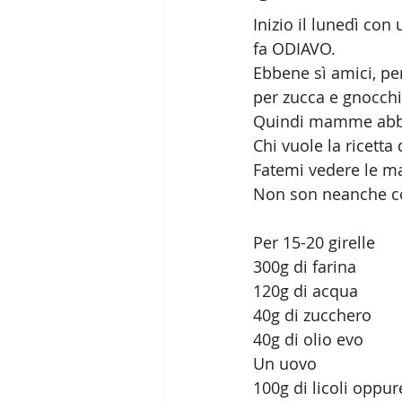
Inizio il lunedì co
fa ODIAVO.
Ebbene sì amici, pe
per zucca e gnocchi
Quindi mamme abbiat
Chi vuole la ricet
Fatemi vedere le manine
Non son neanche co
Per 15-20 girelle
300g di farina
120g di acqua
40g di zucchero
40g di olio evo
Un uovo
100g di licoli oppure