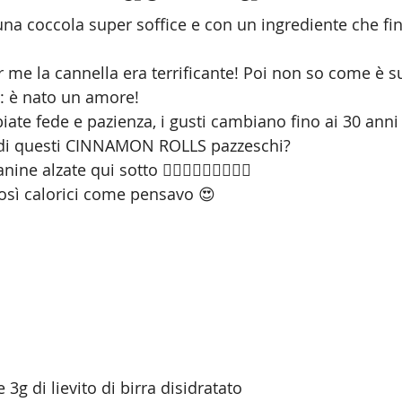
n una coccola super soffice e con un ingrediente che f
r me la cannella era terrificante! Poi non so come è 
: è nato un amore!
e fede e pazienza, i gusti cambiano fino ai 30 anni
ta di questi CINNAMON ROLLS pazzeschi?
 alzate qui sotto 🙋🏻‍♀️🙋🏻‍♀️🙋🏻‍♀️
sì calorici come pensavo 😍
 3g di lievito di birra disidratato