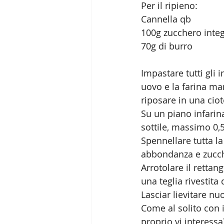
Per il ripieno:
Cannella qb
100g zucchero integ
70g di burro
Impastare tutti gli 
uovo e la farina m
riposare in una ciot
Su un piano infarin
sottile, massimo 0,
Spennellare tutta l
abbondanza e zucc
Arrotolare il rettan
una teglia rivestita
Lasciar lievitare n
Come al solito con i
proprio vi interess