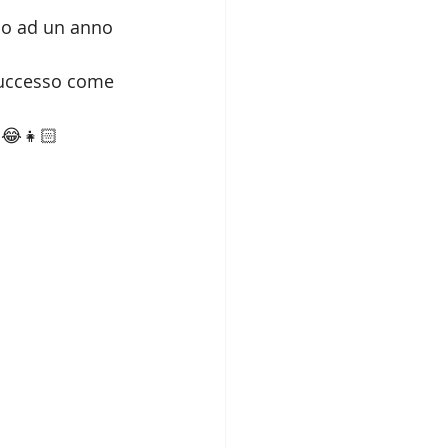
ino ad un anno 
successo come 
 😂👧🏻