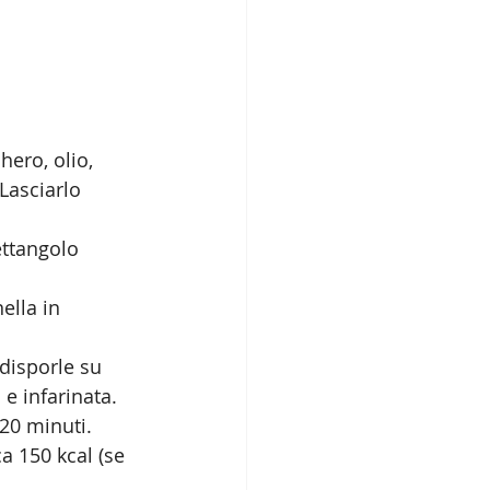
hero, olio, 
asciarlo 
ettangolo 
ella in 
 disporle su 
 e infarinata. 
20 minuti.
a 150 kcal (se 