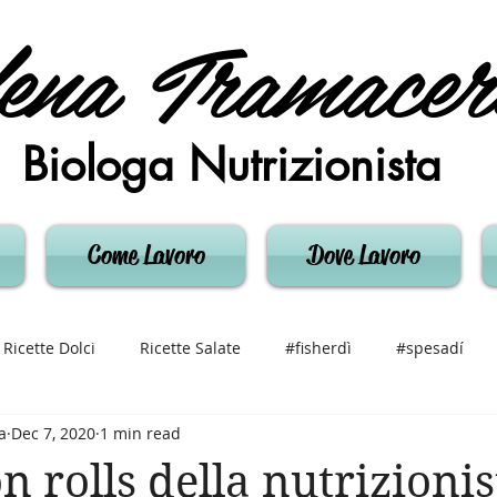
ena Tramacer
Biologa Nutrizionista
Come Lavoro
Dove Lavoro
Ricette Dolci
Ricette Salate
#fisherdì
#spesadí
a
Dec 7, 2020
1 min read
 rolls della nutrizionis