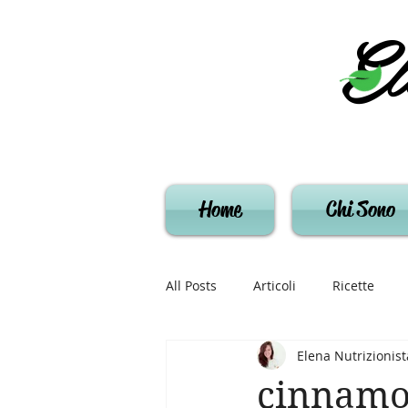
El
Home
Chi Sono
All Posts
Articoli
Ricette
Elena Nutrizionist
cinnamon