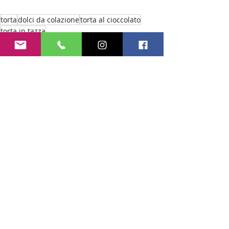
torta
dolci da colazione
torta al cioccolato
torta in tazza
Ricette Dolci
Recent Posts
See All