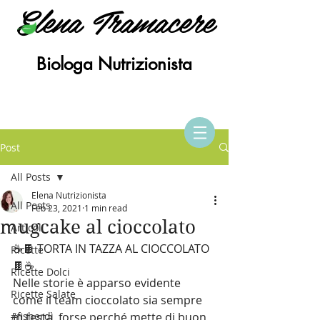
Elena Tramacere
Biologa Nutrizionista
Post
All Posts
Elena Nutrizionista
All Posts
Feb 23, 2021
1 min read
mugcake al cioccolato
Articoli
☕🍫 TORTA IN TAZZA AL CIOCCOLATO 
Ricette
🍫☕
Ricette Dolci
Nelle storie è apparso evidente 
Ricette Salate
come il team cioccolato sia sempre 
#fisherdì
in testa, forse perché mette di buon 