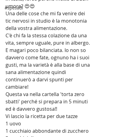
umore? 😍😍
#spesadí
Una delle cose che mi fa venire dei 
tic nervosi in studio è la monotonia 
della vostra alimentazione.
C'è chi fa la stessa colazione da una 
vita, sempre uguale, pure in albergo. 
E magari poco bilanciata. Io non so 
davvero come fate, ognuno ha i suoi 
gusti, ma la varietà è alla base di una 
sana alimentazione quindi 
continuerò a darvi spunti per 
cambiare!
Questa va nella cartella 'torta zero 
sbatti' perché si prepara in 5 minuti 
ed è davvero gustosa!!
Vi lascio la ricetta per due tazze
1 uovo
1 cucchiaio abbondante di zucchero