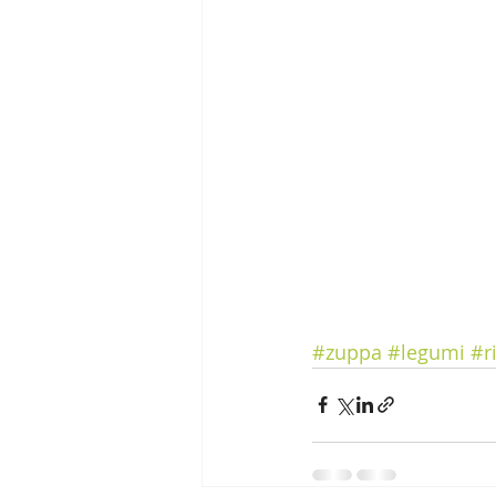
#zuppa
#legumi
#r