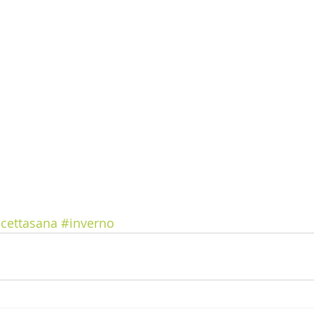
icettasana
#inverno