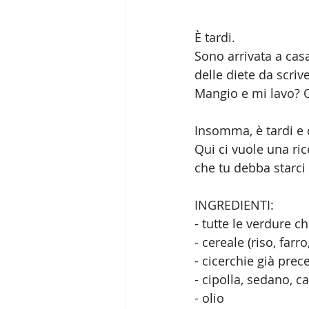
È tardi. 
Sono arrivata a casa
delle diete da scri
Mangio e mi lavo? 
Insomma, è tardi e 
Qui ci vuole una ric
che tu debba starci 
INGREDIENTI:
- tutte le verdure ch
- cereale (riso, farr
- cicerchie già pre
- cipolla, sedano, 
- olio