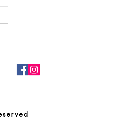
ettiamo? (veg)
eserved