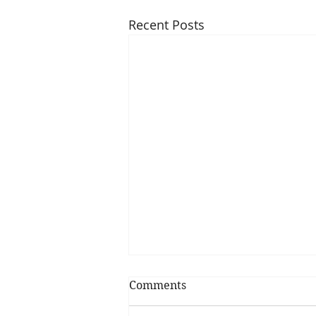
Recent Posts
Eccoci qui
Comments
Per la serie chi non muore si