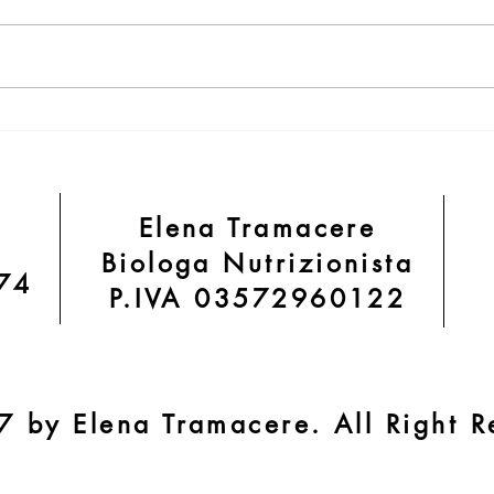
#spesadí crackers
Polp
Elena Tramacere
Biologa Nutrizionista
 74
P.IVA 03572960122
 by Elena Tramacere. All Right R