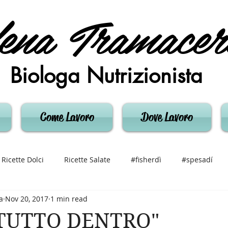
ena Tramacer
Biologa Nutrizionista
Come Lavoro
Dove Lavoro
Ricette Dolci
Ricette Salate
#fisherdì
#spesadí
a
Nov 20, 2017
1 min read
"TUTTO DENTRO"