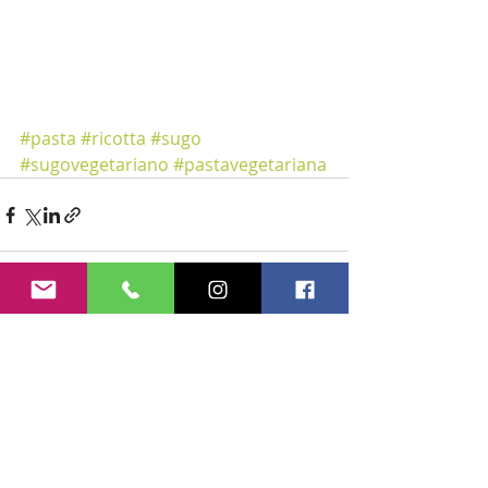
#pasta
#ricotta
#sugo
#sugovegetariano
#pastavegetariana
Recent Posts
See All