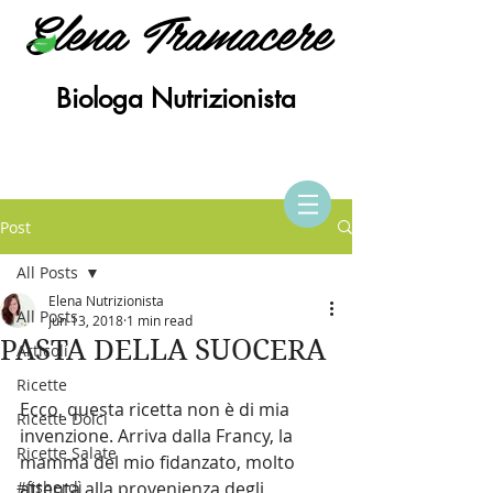
Elena Tramacere
Biologa Nutrizionista
Post
All Posts
Elena Nutrizionista
All Posts
Jun 13, 2018
1 min read
PASTA DELLA SUOCERA
Articoli
Ricette
Ecco, questa ricetta non è di mia 
Ricette Dolci
invenzione. Arriva dalla Francy, la 
Ricette Salate
mamma del mio fidanzato, molto 
#fisherdì
attenta alla provenienza degli 