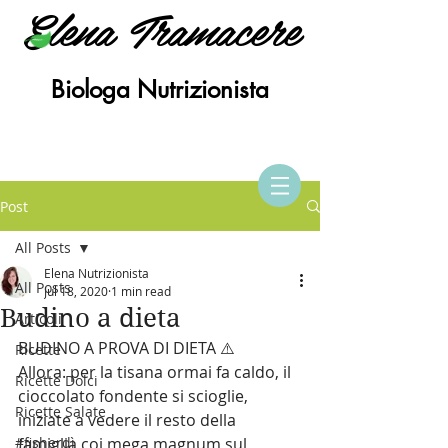
Elena Tramacere
Biologa Nutrizionista
Post
All Posts
Elena Nutrizionista
All Posts
Jul 18, 2020
1 min read
Budino a dieta
Articoli
BUDINO A PROVA DI DIETA ⚠️
Ricette
Allora: per la tisana ormai fa caldo, il 
Ricette Dolci
cioccolato fondente si scioglie, 
Ricette Salate
iniziate a vedere il resto della 
#fisherdì
famiglia coi mega magnum sul 