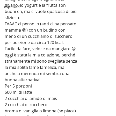
divano, lo yogurt e la frutta son 
#spesadí
buoni eh, ma ci vuole qualcosa di più 
sfizioso.
TAAAC ci penso io (anzi ci ha pensato 
mamma 😁) con un budino con 
meno di un cucchiaino di zucchero 
per porzione da circa 120 kcal.
Facile da fare, veloce da mangiare 😁 
oggi è stata la mia colazione, perché 
stranamente mi sono svegliata senza 
la mia solita fame famelica, ma 
anche a merenda mi sembra una 
buona alternativa!
Per 5 porzioni
500 ml di latte
2 cucchiai di amido di mais
2 cucchiai di zucchero
Aroma di vaniglia o limone (se piace)