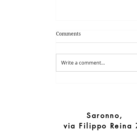
Comments
Torta di ricotta
Write a comment...
Saronno,
via Filippo Reina