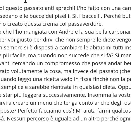
di questo passato anti sprechi! L'ho fatto con una car
 sedano e le bucce dei piselli. Sí, i baccelli. Perché but
 ho creato questa crema col passaverdure.
ro che l'ho mangiata con Andre e la sua bella carbonar
r voi giusto per dirvi che non sempre le diete vengo
on sempre si è disposti a cambiare le abitudini tutti in
più facile, ma quando non succede che si fa? Si mand
 avanti cercando un compromesso che possa andar ben
zzato volutamente la cosa, ma invece del passato (che 
 quando leggo una ricetta vado in fissa finché non la 
 semplice e sarebbe rientrata in qualsiasi dieta. Opp
e star più leggera successivamente. Insomma la vostra
rvi a creare un menu che tenga conto anche degli ost
pposte? Perfetto facciamo così! Mi aiuta farmi qualcos
á. Nessun percorso è uguale ad un altro perché ogni