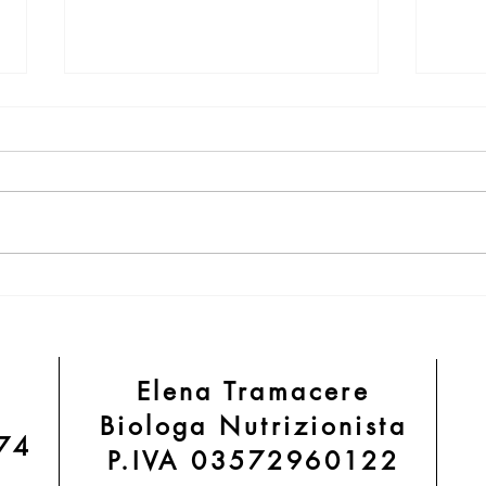
Pesto light
Sals
Elena Tramacere
Biologa Nutrizionista
 74
P.IVA 03572960122