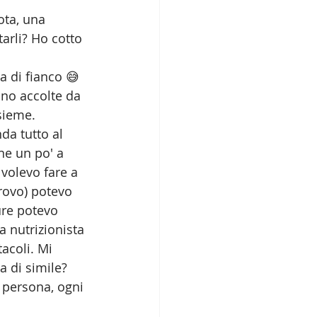
ota, una 
tarli? Ho cotto 
a di fianco 😅 
no accolte da 
sieme. 
a tutto al 
e un po' a 
volevo fare a 
provo) potevo 
ure potevo 
 nutrizionista 
acoli. Mi 
a di simile? 
 persona, ogni 