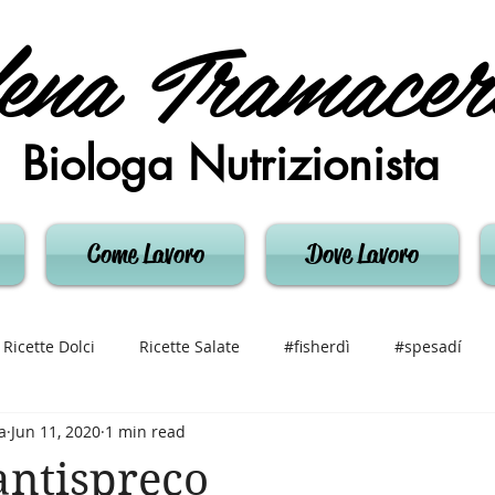
ena Tramacer
Biologa Nutrizionista
Come Lavoro
Dove Lavoro
Ricette Dolci
Ricette Salate
#fisherdì
#spesadí
a
Jun 11, 2020
1 min read
antispreco