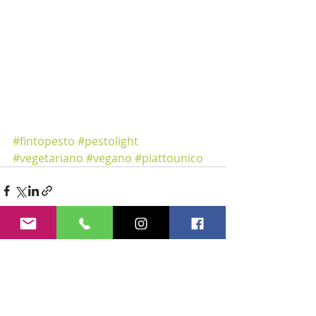
#fintopesto
#pestolight
#vegetariano
#vegano
#piattounico
Recent Posts
See All