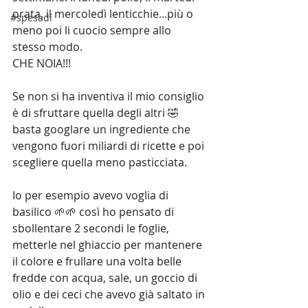
orata, il mercoledì lenticchie...più o 
#spesadí
meno poi li cuocio sempre allo 
stesso modo.
CHE NOIA!!!
Se non si ha inventiva il mio consiglio 
è di sfruttare quella degli altri 🤣 
basta googlare un ingrediente che 
vengono fuori miliardi di ricette e poi 
scegliere quella meno pasticciata.
Io per esempio avevo voglia di 
basilico 🌱🌱 così ho pensato di 
sbollentare 2 secondi le foglie, 
metterle nel ghiaccio per mantenere 
il colore e frullare una volta belle 
fredde con acqua, sale, un goccio di 
olio e dei ceci che avevo già saltato in 