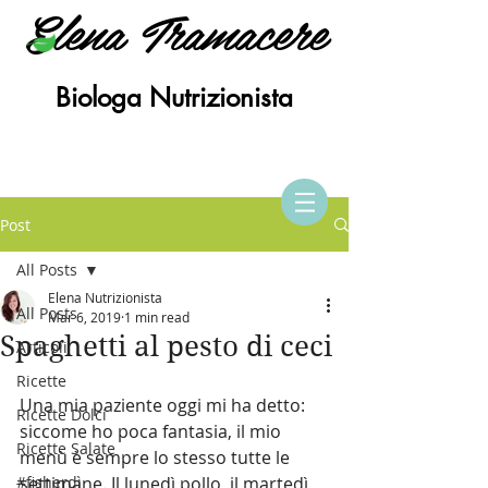
Elena Tramacere
Biologa Nutrizionista
Post
All Posts
Elena Nutrizionista
All Posts
Mar 6, 2019
1 min read
Spaghetti al pesto di ceci
Articoli
Ricette
Una mia paziente oggi mi ha detto: 
Ricette Dolci
siccome ho poca fantasia, il mio 
Ricette Salate
menù è sempre lo stesso tutte le 
#fisherdì
settimane. Il lunedì pollo, il martedì 